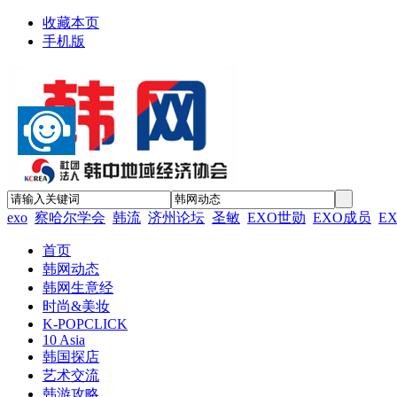
收藏本页
手机版
exo
察哈尔学会
韩流
济州论坛
圣敏
EXO世勋
EXO成员
E
首页
韩网动态
韩网生意经
时尚&美妆
K-POPCLICK
10 Asia
韩国探店
艺术交流
韩游攻略