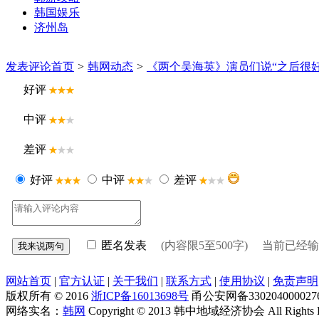
韩国娱乐
济州岛
发表评论
首页
>
韩网动态
>
《两个吴海英》演员们说“之后很
好评
中评
差评
好评
中评
差评
匿名发表
(内容限5至500字) 当前已经
网站首页
|
官方认证
|
关于我们
|
联系方式
|
使用协议
|
免责声明
版权所有 © 2016
浙ICP备16013698号
甬公安网备330204000027
网络实名：
韩网
Copyright © 2013 韩中地域经济协会 All Right