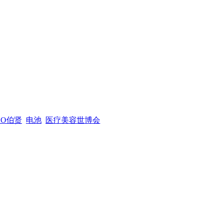
XO伯贤
电池
医疗美容世博会