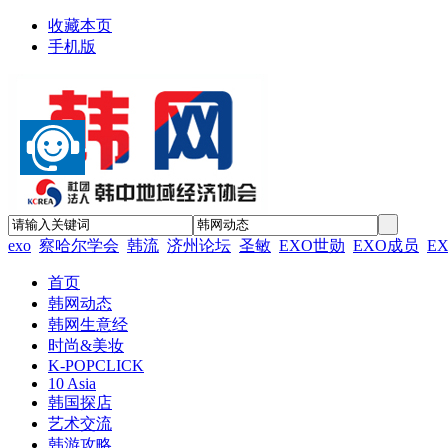
收藏本页
手机版
exo
察哈尔学会
韩流
济州论坛
圣敏
EXO世勋
EXO成员
E
首页
韩网动态
韩网生意经
时尚&美妆
K-POPCLICK
10 Asia
韩国探店
艺术交流
韩游攻略