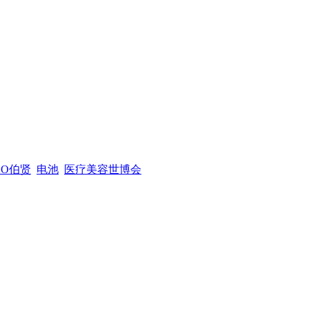
XO伯贤
电池
医疗美容世博会