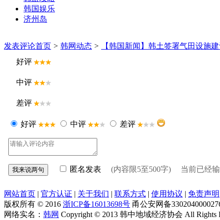
韩国娱乐
济州岛
发表评论
首页
>
韩网动态
>
【韩国新闻】韩土签署气田设施建
好评
中评
差评
好评
中评
差评
匿名发表
(内容限5至500字) 当前已经
网站首页
|
官方认证
|
关于我们
|
联系方式
|
使用协议
|
免责声明
版权所有 © 2016
浙ICP备16013698号
甬公安网备330204000027
网络实名：
韩网
Copyright © 2013 韩中地域经济协会 All Right