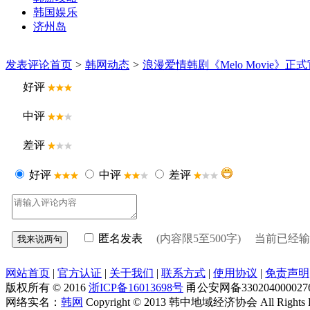
韩国娱乐
济州岛
发表评论
首页
>
韩网动态
>
浪漫爱情韩剧《Melo Movie》
好评
中评
差评
好评
中评
差评
匿名发表
(内容限5至500字) 当前已经
网站首页
|
官方认证
|
关于我们
|
联系方式
|
使用协议
|
免责声明
版权所有 © 2016
浙ICP备16013698号
甬公安网备330204000027
网络实名：
韩网
Copyright © 2013 韩中地域经济协会 All Right