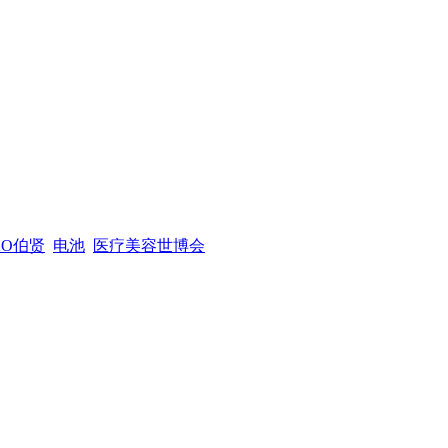
XO伯贤
电池
医疗美容世博会