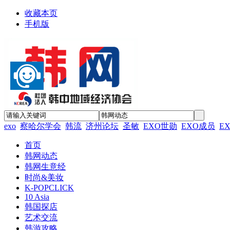
收藏本页
手机版
exo
察哈尔学会
韩流
济州论坛
圣敏
EXO世勋
EXO成员
E
首页
韩网动态
韩网生意经
时尚&美妆
K-POPCLICK
10 Asia
韩国探店
艺术交流
韩游攻略