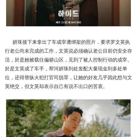
妍珠接下来拿出了车成宰遭绑架的照片，要求罗文英执
行老公尚未完成的工作，文英说必须确认老公目前仍安全存
活，於是她被载往偏僻山区，见到了被人控制行动的成宰。
於是文英成了车手，帮河妍珠到处发配大量现金到多处单
位，还得替纵火犯打官司脱罪，让她的好友几乎因此想与文
英绝交，但文英却表示自己有说不出口的苦衷。