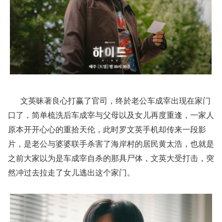
文英昧著良心打赢了官司，终於老公车成宰出现在家门
口了，简单梳洗后车成宰与父母以及女儿再度重逢，一家人
原本开开心心的重拾天伦，此时罗文英手机却传来一段影
片，是老公与婆婆联手杀害了海岸村的居民黄太浩，也就是
之前大家以为是车成宰自杀的那具尸体，文英大受打击，突
然冲过去拉走了女儿逃出这个家门。