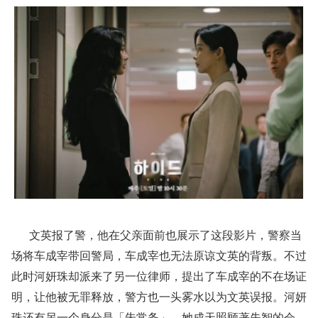
文英报了警，他在父亲面前也展示了这段影片，警察当
场将车成宰带回警局，车成宰也无法原谅文英的背叛。不过
此时河妍珠却派来了另一位律师，提出了车成宰的不在场证
明，让他被无罪释放，警方也一头雾水以为文英误报。河妍
珠还有另一个身分是「朱常务」，她成天照顾著失智的会