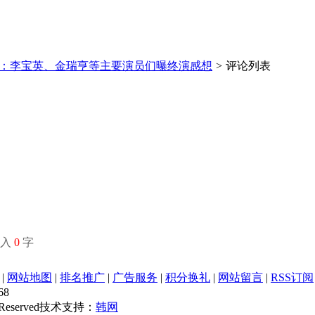
：李宝英、金瑞亨等主要演员们曝终演感想
>
评论列表
输入
0
字
|
网站地图
|
排名推广
|
广告服务
|
积分换礼
|
网站留言
|
RSS订阅
68
s Reserved技术支持：
韩网