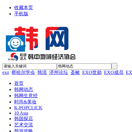
收藏本页
手机版
exo
察哈尔学会
韩流
济州论坛
圣敏
EXO世勋
EXO成员
E
首页
韩网动态
韩网生意经
时尚&美妆
K-POPCLICK
10 Asia
韩国探店
艺术交流
韩游攻略