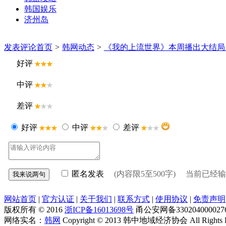
韩国娱乐
济州岛
发表评论
首页
>
韩网动态
>
《我的上流世界》本周播出大结局
好评
中评
差评
好评
中评
差评
匿名发表
(内容限5至500字) 当前已经
网站首页
|
官方认证
|
关于我们
|
联系方式
|
使用协议
|
免责声明
版权所有 © 2016
浙ICP备16013698号
甬公安网备330204000027
网络实名：
韩网
Copyright © 2013 韩中地域经济协会 All Right