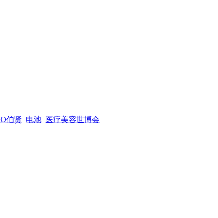
XO伯贤
电池
医疗美容世博会