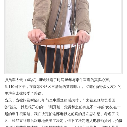
演员车太铉（40岁）坦诚吐露了时隔15年与牵牛重逢的真实心声。
5月10日下午，在首尔钟路区三清洞的某咖啡厅，《我的新野蛮女友》的
主演车太铉接受了采访。
当天，当被问及时隔15年与牵牛重逢的感想时，车太铉豪爽地笑着回
答“首先，我是很开心的”，“刚开始，觉得和之前有点不一样的‘女友’在一
起的牵牛很尴尬。我在决定拍这部电影之前真的是左思右想、考虑了很
久。虽然直到最后艰难地做出了决定，但下了决定进入电影拍摄时，拍摄