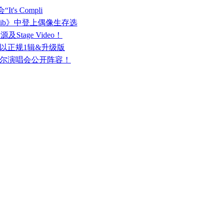
t's Compli
《Namib》中登上偶像生存选
Stage Video！
结！以正规1辑&升级版
”韩国首尔演唱会公开阵容！