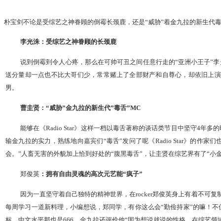
朴宝剑不论是受综艺之神眷顾的倒霉长颈鹿，还是“威胁”着金九拉的新生代毒
李光洙：受综艺之神眷顾的长颈鹿
说到倒霉到令人心疼，那么在可帅可丑之间任意行走的“亚洲小王子”李
送分量却一点也不比大哥们少，常常赌上了全部财产和自尊心，却依旧上演着
男。
曹圭贤：“威胁”金九拉的新生代”毒舌”MC
能够在《Radio Star》这样一档以毒舌著称的谈话类节目中坚守
输金九拉的实力，熟练地向嘉宾们“毒舌”发问了呢《Radio Star》
会。”人畜无害的外貌加上恰到好处的“腹黑毒舌”，让圭贤在综艺界有了“小
郑俊英
：拥有自由灵魂的高次元艺能“疯子”
因为一直坚守着自己独特的精神世界，在rocker郑俊英身上有着不
每周学习一道新料理，小编想说，郑同学，有你这么会“勤俭持家”的嘛！不
标，中文水平那也是666。金九拉还评价他“因为想说就说的性格，在综艺领