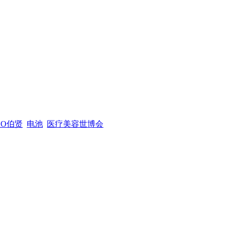
XO伯贤
电池
医疗美容世博会