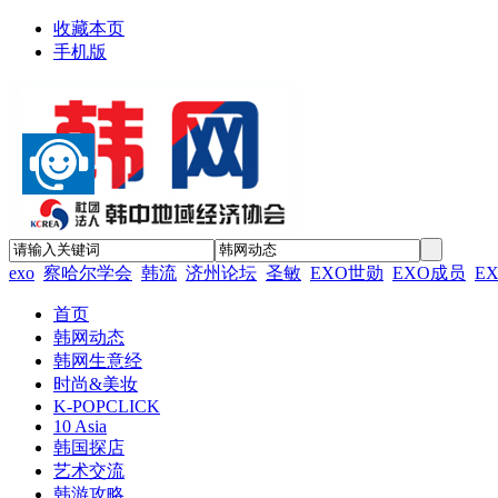
收藏本页
手机版
exo
察哈尔学会
韩流
济州论坛
圣敏
EXO世勋
EXO成员
E
首页
韩网动态
韩网生意经
时尚&美妆
K-POPCLICK
10 Asia
韩国探店
艺术交流
韩游攻略