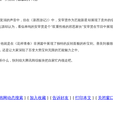
宠溺的声音中，但在《新西游记2》中，安宰贤作为艺能新星却展现了意外的
源却认为，看似单纯的安宰贤是个“双重性格的邪恶家伙”安宰贤在节目中展现
，他就是在《花样青春》非洲篇中展现了独特的反转面貌的朴宝剑。善良到极致的
”，还是让大家深陷了百变大势宝剑无限的艺能魅力之中。
等什么，快到咱大腾讯韩综板块把自家忙内领走吧。
韩网动态搜索
] [
加入收藏
] [
告诉好友
] [
打印本文
] [
关闭窗