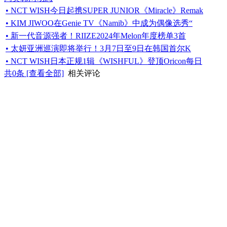
• NCT WISH今日起携SUPER JUNIOR《Miracle》Remak
• KIM JIWOO在Genie TV《Namib》中成为偶像选秀“
• 新一代音源强者！RIIZE2024年Melon年度榜单3首
• 太妍亚洲巡演即将举行！3月7日至9日在韩国首尔K
• NCT WISH日本正规1辑《WISHFUL》登顶Oricon每日
共
0
条 [查看全部]
相关评论