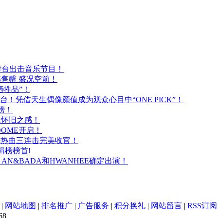
ake舞台出击音乐节目！
门票全部售罄 盛况空前！
剪牺牲品”！
选秀舞台！凭借天生偶像颜值成为观众心目中“ONE PICK”！
上榜！
一丝怀旧之感！
DOME开启！
味”&热曲三连击完美收官！
专辑榜榜首!
Y AN&BADA和HWANHEE确定出演！
|
网站地图
|
排名推广
|
广告服务
|
积分换礼
|
网站留言
|
RSS订阅
68