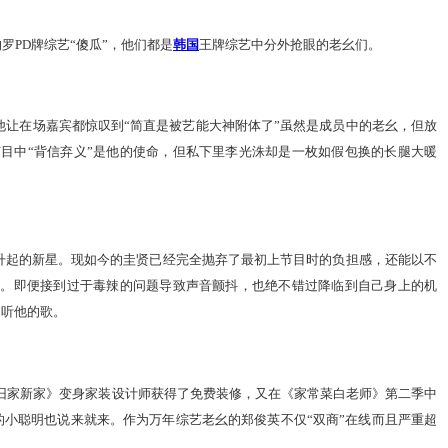
罗PD牌综艺“傻瓜”，他们都是
韩国
王牌综艺中分外抢眼的老幺们。
他让在场嘉宾都惊叹到“简直是被艺能大神附体了”虽然是成员中的老幺，但放
节目中“背信弃义”是他的使命，但私下里李光洙却是一枚如假包换的长腿大暖
冉冉升起的新星。现如今的圭贤已经完全抛弃了最初上节目时的负担感，还能以不
的一位。即便接到过于毒辣的问题导致声音颤抖，也绝不错过降临到自己身上的机
”听他的歌。
过《旧家新家》变身家装设计师获得了免费装修，又在《家常菜白老师》第二季中
的小聪明也说来就来。作为万年综艺老幺的郑俊英不仅“双商”在线而且严重超