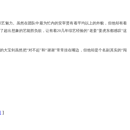
综艺魅力。虽然在团队中最为忙内的安宰贤有着平均以上的外貌，但他却有着
了超出想象的艺能胜负欲，让有着20几年综艺经验的“老姜”姜虎东都感叹“这
大宝剑虽然把“对不起”和“谢谢”常常挂在嘴边，但他却是个名副其实的“闯
口
]