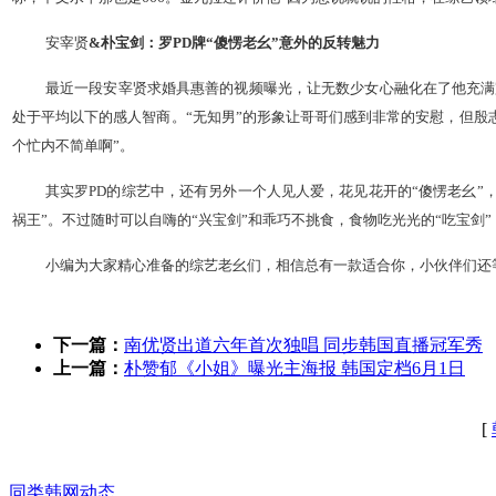
安宰贤
&朴宝剑：罗PD牌“傻愣老幺”意外的反转魅力
最近一段安宰贤求婚具惠善的视频曝光，让无数少女心融化在了他充满
处于平均以下的感人智商。“无知男”的形象让哥哥们感到非常的安慰，但殷志
个忙内不简单啊”。
其实罗PD的综艺中，还有另外一个人见人爱，花见花开的“傻愣老幺”
祸王”。不过随时可以自嗨的“兴宝剑”和乖巧不挑食，食物吃光光的“吃宝剑
小编为大家精心准备的综艺老幺们，相信总有一款适合你，小伙伴们还
下一篇：
南优贤出道六年首次独唱 同步韩国直播冠军秀
上一篇：
朴赞郁《小姐》曝光主海报 韩国定档6月1日
[
同类韩网动态