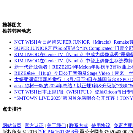
推荐图文
推荐韩网动态
NCT WISH今日起携SUPER JUNIOR《Miracle》Rem
SUPER JUNIOR艺声Solo演唱会“It's Complicated”
KIM JIWOO在Genie TV《Namib》中成为偶像选秀“恶
KIM JIWOO在Genie TV《Namib》中登上偶像生存
新一代音源强者！RIIZE2024年Melon年度榜单3首歌曲
RIIZE单曲《Hug》今日公开音源及Stage Video！带来
太妍亚洲巡演即将举行！3月7日至9日在韩国首尔KSPO 
aespa独树一帜的2024年总结！以正规1辑&升级版“铁
NCT WISH日本正规1辑《WISHFUL》登顶Oricon每日
“SMTOWN LIVE 2025”韩国首尔演唱会公开阵容！TON
点击排行
网站首页
|
官方认证
|
关于我们
|
联系方式
|
使用协议
|
免责声明
版权所有 © 2016
浙ICP备16013698号
甬公安网备330204000027