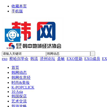
收藏本页
手机版
exo
察哈尔学会
韩流
济州论坛
圣敏
EXO世勋
EXO成员
E
首页
韩网动态
韩网生意经
时尚&美妆
K-POPCLICK
10 Asia
韩国探店
艺术交流
韩游攻略