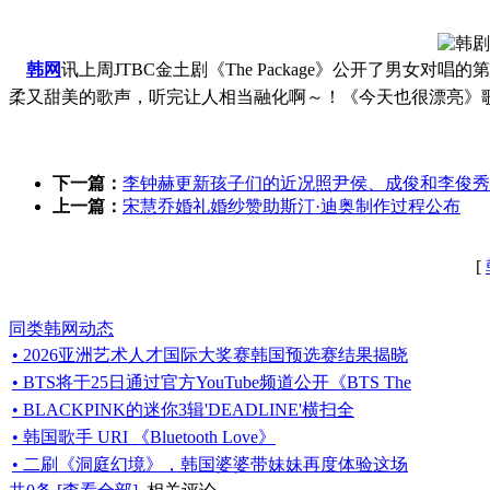
韩网
讯上周JTBC金土剧《The Package》公开了男女
柔又甜美的歌声，听完让人相当融化啊～！《今天也很漂亮》
下一篇：
李钟赫更新孩子们的近况照尹侯、成俊和李俊秀
上一篇：
宋慧乔婚礼婚纱赞助斯汀·迪奥制作过程公布
[
同类韩网动态
• 2026亚洲艺术人才国际大奖赛韩国预选赛结果揭晓
• BTS将于25日通过官方YouTube频道公开《BTS The
• BLACKPINK的迷你3辑'DEADLINE'横扫全
• 韩国歌手 URI 《Bluetooth Love》
• 二刷《洞庭幻境》，韩国婆婆带妹妹再度体验这场