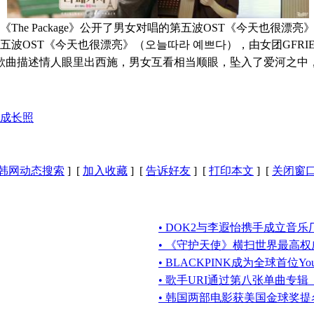
对唱的第五波OST《今天也很漂亮》（오늘따라 예쁘다），由女团GF
歌曲描述情人眼里出西施，男女互看相当顺眼，坠入了爱河之中
成长照
韩网动态搜索
] [
加入收藏
] [
告诉好友
] [
打印本文
] [
关闭窗
• DOK2与李遐怡携手成立音乐厂牌8
• 《守护天使》横扫世界最高
• BLACKPINK成为全球首位Y
• 歌手URI通过第八张单曲专
• 韩国两部电影获美国金球奖提