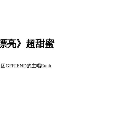
很漂亮》超甜蜜
FRIEND的主唱Eunh