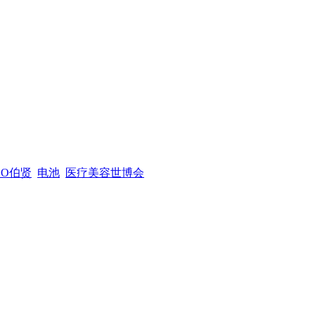
XO伯贤
电池
医疗美容世博会