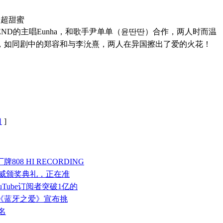
RIEND的主唱Eunha，和歌手尹单单（윤딴딴）合作，两人时而温
，如同剧中的郑容和与李沇熹，两人在异国擦出了爱的火花！
口
]
08 HI RECORDING
权威颁奖典礼，正在准
ouTube订阅者突破1亿的
辑《蓝牙之爱》宣布挑
名