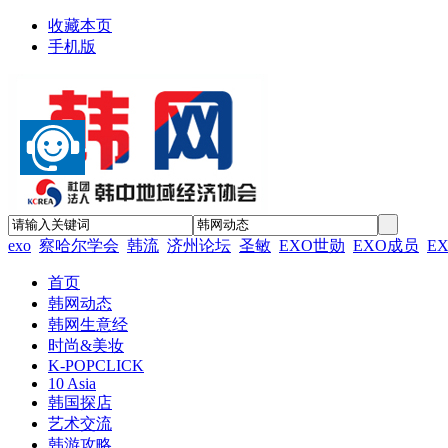
收藏本页
手机版
exo
察哈尔学会
韩流
济州论坛
圣敏
EXO世勋
EXO成员
E
首页
韩网动态
韩网生意经
时尚&美妆
K-POPCLICK
10 Asia
韩国探店
艺术交流
韩游攻略