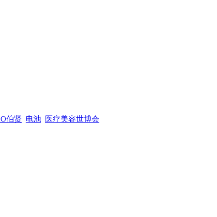
XO伯贤
电池
医疗美容世博会