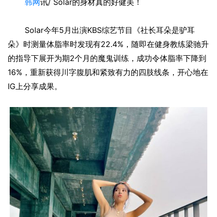
韩网
讯/ Solar的身材真的好健美！
Solar今年5月出演KBS综艺节目《社长耳朵是驴耳
朵》时测量体脂率时发现有22.4%，随即在健身教练梁驰升
的指导下展开为期2个月的魔鬼训练，成功令体脂率下降到
16%，重新获得川字腹肌和紧致有力的四肢线条，开心地在
IG上分享成果。