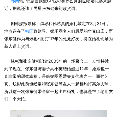
韩网
讯/ 韩剧圈顶流CP炫彬和孙艺真的世纪婚礼越来越
近，据说还请了男星张东健来朗读贺词。
剧韩媒报导称，炫彬和孙艺真的婚礼敲定在3月31日，
地点选在了
韩国
政财界、娱乐圈名人们最爱的华克山庄，而
张东健作为与炫彬相识了17年的死党好友，将在婚礼现场为
新人送上贺词。
炫彬和张东健相识於2005年的一场聚会上，友情持续
到了现在。张东健与妻子高小英结婚超过12年，婚姻也一
直非常的甜蜜幸福，是韩娱圈恩爱夫妻代表之一，而孙艺
真、炫彬此前也经常和张东健等友人一起相约打高尔夫球，
所以这一次张东健带全家一起出席婚礼，也算是帮了老朋友
们一个大忙。