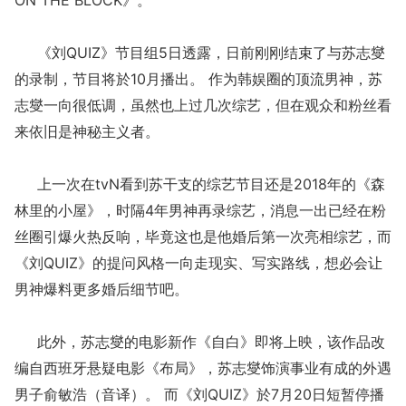
《刘QUIZ》节目组5日透露，日前刚刚结束了与苏志燮
的录制，节目将於10月播出。 作为韩娱圈的顶流男神，苏
志燮一向很低调，虽然也上过几次综艺，但在观众和粉丝看
来依旧是神秘主义者。
上一次在tvN看到苏干支的综艺节目还是2018年的《森
林里的小屋》，时隔4年男神再录综艺，消息一出已经在粉
丝圈引爆火热反响，毕竟这也是他婚后第一次亮相综艺，而
《刘QUIZ》的提问风格一向走现实、写实路线，想必会让
男神爆料更多婚后细节吧。
此外，苏志燮的电影新作《自白》即将上映，该作品改
编自西班牙悬疑电影《布局》，苏志燮饰演事业有成的外遇
男子俞敏浩（音译）。 而《刘QUIZ》於7月20日短暂停播