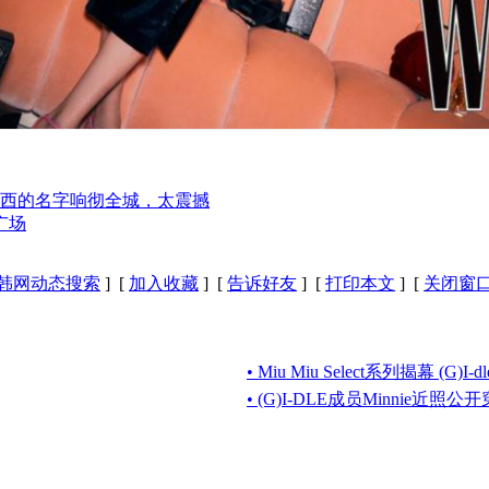
西的名字响彻全城，太震撼
广场
韩网动态搜索
] [
加入收藏
] [
告诉好友
] [
打印本文
] [
关闭窗
• Miu Miu Select系列揭幕 (G)I
• (G)I-DLE成员Minnie近