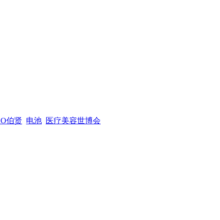
XO伯贤
电池
医疗美容世博会