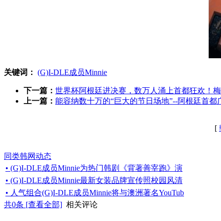
关键词：
(G)I-DLE成员Minnie
下一篇：
世界杯阿根廷进决赛，数万人涌上首都狂欢！梅
上一篇：
能容纳数十万的“巨大的节日场地”--阿根廷首都
[
同类韩网动态
• (G)I-DLE成员Minnie为热门韩剧《背著善宰跑》演
• (G)I-DLE成员Minnie最新女装品牌宣传照校园风清
• 人气组合(G)I-DLE成员Minnie将与澳洲著名YouTub
共
0
条 [查看全部]
相关评论