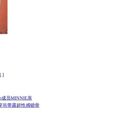
口
]
-dle成员MINNIE亲
照公开穿吊带露超性感锁骨