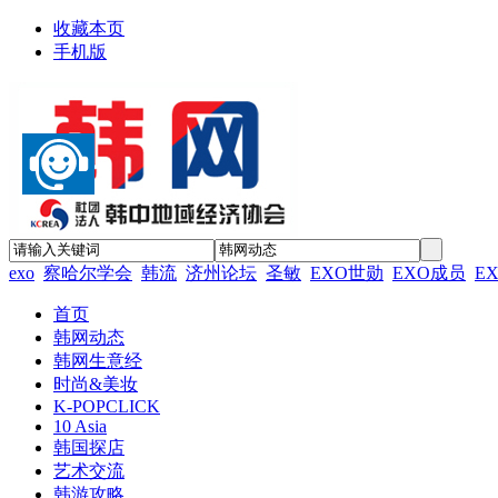
收藏本页
手机版
exo
察哈尔学会
韩流
济州论坛
圣敏
EXO世勋
EXO成员
E
首页
韩网动态
韩网生意经
时尚&美妆
K-POPCLICK
10 Asia
韩国探店
艺术交流
韩游攻略