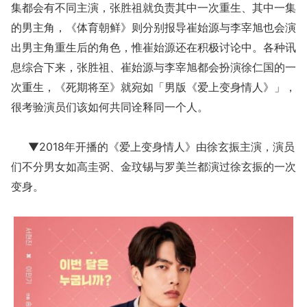
集都会有不同主演，张胜祖就负责其中一次重生、其中一集
的男主角，《体育朝鲜》则分别报导崔始源与李宰旭也会演
出男主角重生后的角色，惟崔始源还在积极讨论中。各种讯
息综合下来，张胜祖、崔始源与李宰旭都会扮演徐仁国的一
次重生，《死期将至》就宛如「男版《爱上变身情人》」，
很考验演员们该如何共同诠释同一个人。
▼2018年开播的《爱上变身情人》由徐玄振主演，演员
们不分男女如高圭弼、金玟锡与罗美兰都演过徐玄振的一次
变身。