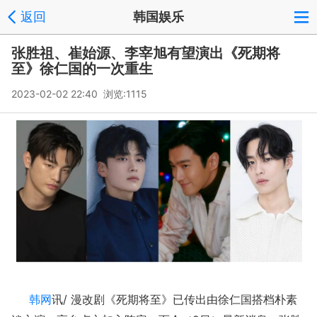
返回
韩国娱乐
张胜祖、崔始源、李宰旭有望演出《死期将
至》徐仁国的一次重生
2023-02-02 22:40 浏览:
1115
韩网
讯/ 漫改剧《死期将至》已传出由‎徐仁国搭档朴素