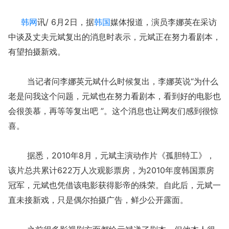
韩网
讯/ 6月2日，据
韩国
媒体报道，演员李娜英在采访
中谈及丈夫元斌复出的消息时表示，元斌正在努力看剧本，
有望拍摄新戏。
当记者问李娜英元斌什么时候复出，李娜英说“为什么
老是问我这个问题，元斌也在努力看剧本，看到好的电影也
会很羡慕，再等等复出吧 ”。这个消息也让网友们感到很惊
喜。
据悉，2010年8月，元斌主演动作片《孤胆特工》，
该片总共累计622万人次观影票房，为2010年度韩国票房
冠军，元斌也凭借该电影获得影帝的殊荣。自此后，元斌一
直未接新戏，只是偶尔拍摄广告，鲜少公开露面。