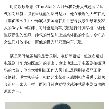
时尚娱乐杂志《The Star》六月号将公开人气超高又帅
气的闵旴赫，彻底呈现他的熟男魅力。他在最近的人气韩剧
《车贞淑医生》中饰演从美国返韩并且想寻找亲生母亲及家
人的Roy Kim医师，同时也是为车贞淑进行肝脏移植，让她
重获新生的医师。帅气的外型加上温柔体贴的个性，令许多
女生们对他倾心，而他的目光却只望向车贞淑。
演员闵旴赫虽然跨足音乐剧、电影等领域，但这次透过
电视剧《车贞淑医生》的演出，也让他迷上了电视剧拍摄现
场的气氛，他也大赞剧组工作人员们以及同剧演员严正化、
金炳哲、明世彬等等，相处起来都令人感到相当温暖，就像
真正的一家人一样，而闵旴赫也觉得这或许就是本剧成功的
原因之一。