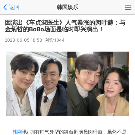
返回
韩国娱乐
因演出《车贞淑医生》人气暴涨的闵旴赫：与
金炳哲的BoBo场面是临时即兴演出！
2023-06-05 18:53 浏览:
1044
韩网
讯/ 拥有帅气外型的舞台剧演员闵旴赫，虽然不是