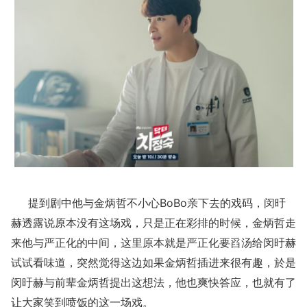
提到剧中他与金炳哲不小心BoBo亲下去的戏码，闵旴
赫透露说原本没有这场戏，只是正在彩排的时候，金炳哲走
来他与严正化的中间，这里原本就是严正化要舀汤给闵旴赫
试试看味道，突然觉得这边如果金炳哲插进来很有趣，於是
闵旴赫与前辈金炳哲提出这想法，他也爽快答应，也就有了
让大家笑到喷饭的这一场戏。