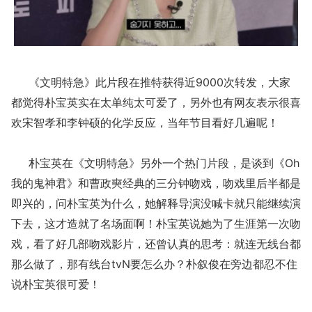
《文明特急》此片段在推特获得近9000次转发，大家
都觉得朴宝英实在太单纯太可爱了，另外也有网友表示很喜
欢宋智孝和李钟硕的化学反应，当年节目看好几遍呢！
朴宝英在《文明特急》另外一个热门片段，是谈到《Oh
我的鬼神君》和曹政奭经典的三分钟吻戏，吻戏里后半都是
即兴的，问朴宝英为什么，她解释导演没喊卡就只能继续演
下去，这才造就了名场面啊！朴宝英说她为了生涯第一次吻
戏，看了好几部吻戏影片，还曾认真的思考：就连无线台都
那么做了，那有线台tvN要怎么办？朴叙俊在旁边都忍不住
说朴宝英很可爱！