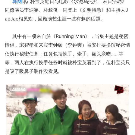
韩网
讯/ 朴宝英近日与电影《水泥乌托邦：末日浩劫》
同僚演员李炳宪、朴叙俊一同登上《文明特急》和主持人J
aeJae相见欢，回顾演艺生涯一些有趣的话题。
其中有一项来自於《Running Man》，当集主题是秘密
情侣，宋智孝和来宾李钟硕（李钟奭）被安排要扮演秘密情
侣执行秘密任务，任务包括挽手、牵手、额头亲吻……等
等，两人在执行挽手任务时就被朴宝英看到了，但朴宝英只
是吸了吸鼻子装作没看见。