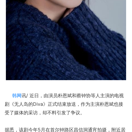
韩网
讯/ 近日，由演员朴恩斌和蔡钟协等人主演的电视
剧《无人岛的Diva》正式结束放送，作为主演朴恩斌也接
受了媒体的采访，却不料引发了争议。
据悉，该剧今年5月在首尔钟路区昌信洞通宵拍摄，附近居