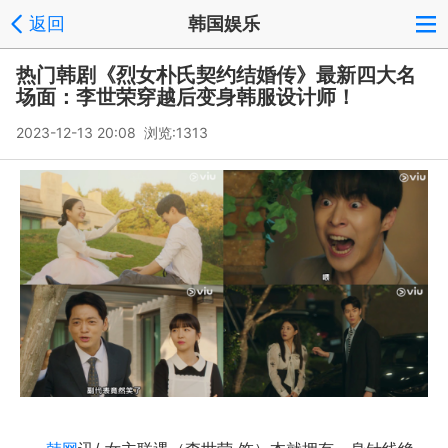
返回
韩国娱乐
热门韩剧《烈女朴氏契约结婚传》最新四大名
场面：李世荣穿越后变身韩服设计师！
2023-12-13 20:08 浏览:
1313