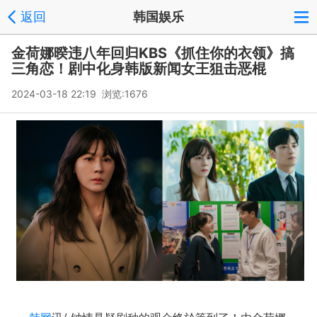
返回
韩国娱乐
金荷娜暌违八年回归KBS《抓住你的衣领》搞
三角恋！剧中化身韩版新闻女王狙击恶棍
2024-03-18 22:19 浏览:
1676