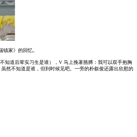
《瑞镇家》的回忆。
还不知道后辈实习生是谁），V 马上挽著胳膊：我可以双手抱胸
，虽然不知道是谁，但到时候见吧。一旁的朴叙俊还露出欣慰的