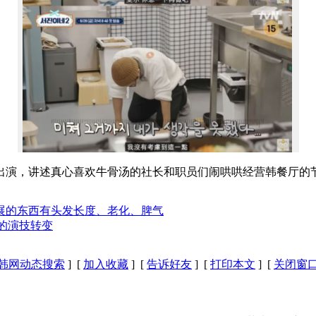
演，讲述真心喜欢牛骨汤的社长和职员们闹哄哄经营韩餐厅的节
展的东西有头发长度、老化、脾气
完美的演技转变
韩网动态搜索
] [
加入收藏
] [
告诉好友
] [
打印本文
] [
关闭窗