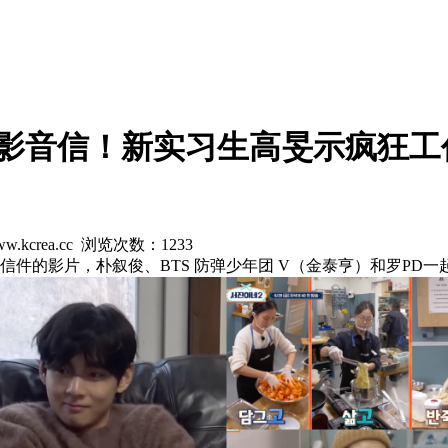
辈留下影音信！新实习生高旻示疯狂
w.kcrea.cc 浏览次数：
1233
信件的影片，朴叙俊、BTS 防弹少年团 V（金泰亨）和罗PD