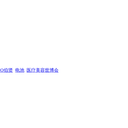
XO伯贤
电池
医疗美容世博会