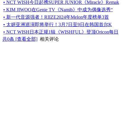
• NCT WISH今日起携SUPER JUNIOR《Miracle》Remak
• KIM JIWOO在Genie TV《Namib》中成为偶像选秀“
• 新一代音源强者！RIIZE2024年Melon年度榜单3首
• 太妍亚洲巡演即将举行！3月7日至9日在韩国首尔K
• NCT WISH日本正规1辑《WISHFUL》登顶Oricon每日
共
0
条 [查看全部]
相关评论