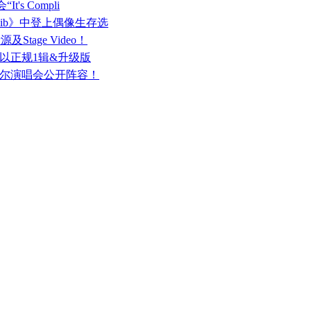
t's Compli
《Namib》中登上偶像生存选
Stage Video！
结！以正规1辑&升级版
”韩国首尔演唱会公开阵容！