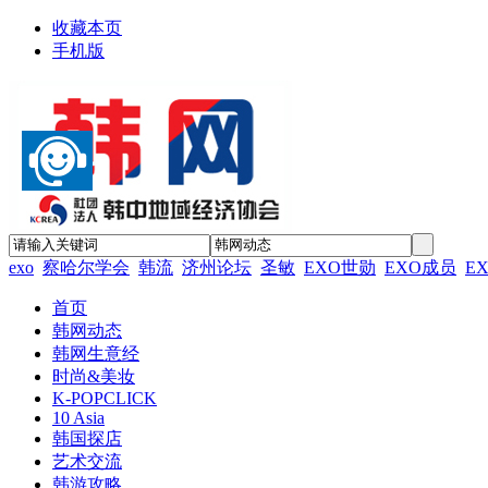
收藏本页
手机版
exo
察哈尔学会
韩流
济州论坛
圣敏
EXO世勋
EXO成员
E
首页
韩网动态
韩网生意经
时尚&美妆
K-POPCLICK
10 Asia
韩国探店
艺术交流
韩游攻略