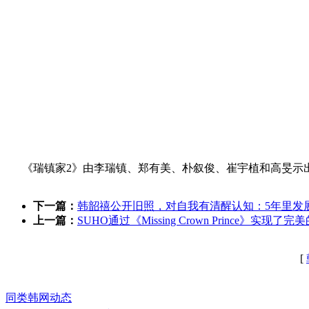
《瑞镇家2》由李瑞镇、郑有美、朴叙俊、崔宇植和高旻示出
下一篇：
韩韶禧公开旧照，对自我有清醒认知：5年里发
上一篇：
SUHO通过《Missing Crown Prince》实现了
[
同类韩网动态