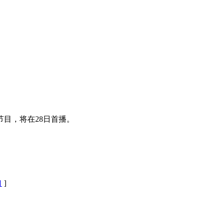
目，将在28日首播。
口
]