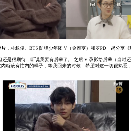
影片，朴叙俊、BTS 防弹少年团 V（金泰亨）和罗PD一起分享
还是很期待，听说我要有后辈了。 之后 V 录影给后辈（当时
，忙内就该有忙内的样子，等我回来的时候，希望对这一切很熟悉