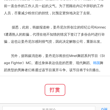
前一直合作的工作人员一起的义气。为了照顾在内讧中辞职的工作
人员，尽量减少粉丝们的担忧，比预定更快地决定了去留。
据悉，此前，韩媒报道称，姜丹尼尔所创立的经纪公司Konnec
t遭遇熟人的欺骗，代理在他不知情的情况下签订了多份合约进行诈
骗，这也让姜丹尼尔感到很气愤，因此决定解散公司，重新出发。
另外，据韩媒消息称，姜丹尼尔将担任Mnet舞蹈系列节目《St
age Fighter》MC。通过身体表达信息的芭蕾、现代舞蹈、
韩国
舞
蹈类型的男舞者们将通过该节目展开斗争。该节目将于9月播出。
打赏
0评
发表评论