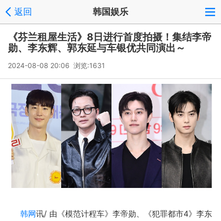
返回
韩国娱乐
《芬兰租屋生活》8日进行首度拍摄！集结李帝
勋、李东辉、郭东延与车银优共同演出～
2024-08-08 20:06 浏览:
1631
韩网
讯/ 由《模范计程车》李帝勋、《犯罪都市4》李东