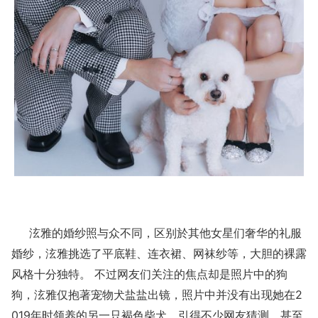
泫雅的婚纱照与众不同，区别於其他女星们奢华的礼服
婚纱，泫雅挑选了平底鞋、连衣裙、网袜纱等，大胆的裸露
风格十分独特。 不过网友们关注的焦点却是照片中的狗
狗，泫雅仅抱著宠物犬盐盐出镜，照片中并没有出现她在2
019年时领养的另一只褐色柴犬，引得不少网友猜测，甚至