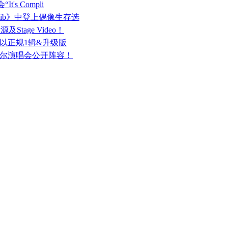
t's Compli
《Namib》中登上偶像生存选
Stage Video！
结！以正规1辑&升级版
”韩国首尔演唱会公开阵容！