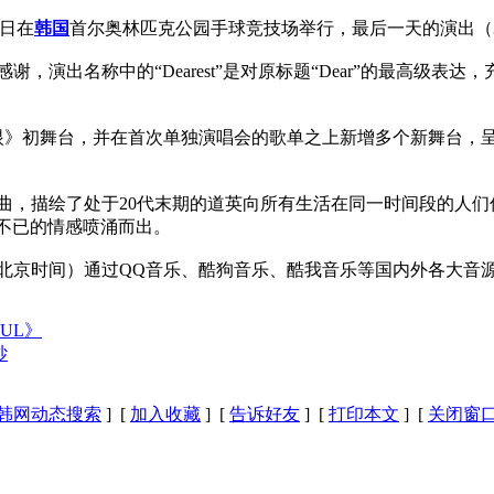
至3日在
韩国
首尔奥林匹克公园手球竞技场举行，最后一天的演出（3日）还
出名称中的“Dearest”是对原标题“Dear”的最高级表达
眼》初舞台，并在首次单独演唱会的歌单之上新增多个新舞台，
，描绘了处于20代末期的道英向所有生活在同一时间段的人们
动不已的情感喷涌而出。
北京时间）通过QQ音乐、酷狗音乐、酷我音乐等国内外各大音
UL》
纱
韩网动态搜索
] [
加入收藏
] [
告诉好友
] [
打印本文
] [
关闭窗