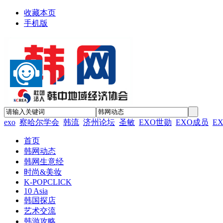
收藏本页
手机版
exo
察哈尔学会
韩流
济州论坛
圣敏
EXO世勋
EXO成员
E
首页
韩网动态
韩网生意经
时尚&美妆
K-POPCLICK
10 Asia
韩国探店
艺术交流
韩游攻略