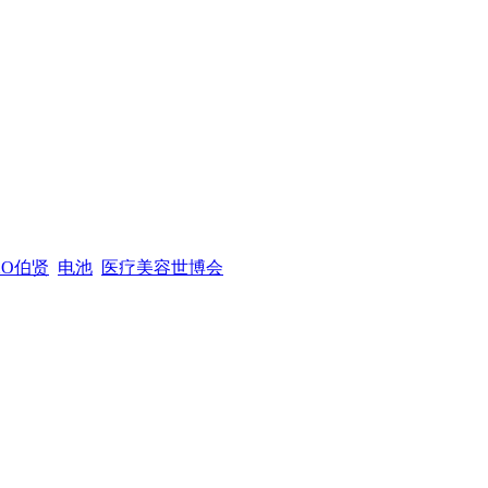
XO伯贤
电池
医疗美容世博会