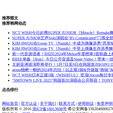
推荐图文
推荐韩网动态
NCT WISH今日起携SUPER JUNIOR《Miracle》Rem
SUPER JUNIOR艺声Solo演唱会“It's Complicated”
KIM JIWOO在Genie TV《Namib》中成为偶像选秀“恶
KIM JIWOO在Genie TV《Namib》中登上偶像生存
新一代音源强者！RIIZE2024年Melon年度榜单3首歌曲
RIIZE单曲《Hug》今日公开音源及Stage Video！带来
太妍亚洲巡演即将举行！3月7日至9日在韩国首尔KSPO 
aespa独树一帜的2024年总结！以正规1辑&升级版“铁
NCT WISH日本正规1辑《WISHFUL》登顶Oricon每日
“SMTOWN LIVE 2025”韩国首尔演唱会公开阵容！TON
点击排行
网站首页
|
官方认证
|
关于我们
|
联系方式
|
使用协议
|
免责声明
版权所有 © 2016
浙ICP备16013698号
甬公安网备330204000027