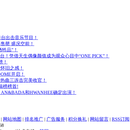
ake舞台出击音乐节目！
门票全部售罄 盛况空前！
剪牺牲品”！
选秀舞台！凭借天生偶像颜值成为观众心目中“ONE PICK”！
上榜！
一丝怀旧之感！
DOME开启！
味”&热曲三连击完美收官！
专辑榜榜首!
Y AN&BADA和HWANHEE确定出演！
|
网站地图
|
排名推广
|
广告服务
|
积分换礼
|
网站留言
|
RSS订阅
68