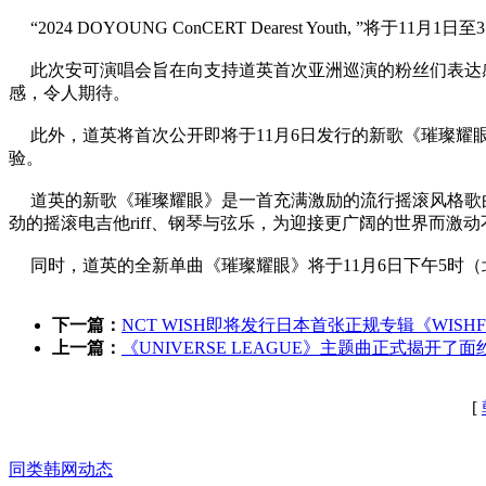
“2024 DOYOUNG Co
nCERT Dearest Youth, ”将于11月1日
此次安可演唱会旨在向支持道英首次亚洲巡演的粉丝们表达感谢，演
感，令人期待。
此外，道英将首次公开即将于11月6日发行的新歌《璀璨耀
验。
道英的新歌《璀璨耀眼》是一首充满激励的流行摇滚风格歌曲
劲的摇滚电吉他riff、钢琴与弦乐，为迎接更广阔的世界而激
同时，道英的全新单曲《璀璨耀眼》将于11月6日下午5时（
下一篇：
NCT WISH即将发行日本首张正规专辑《WISHF
上一篇：
《UNIVERSE LEAGUE》主题曲正式揭开了面
[
同类韩网动态