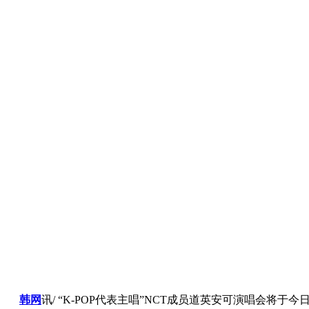
韩网
讯/ “K-POP代表主唱”NCT成员道英安可演唱会将于今