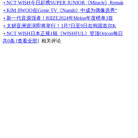
• NCT WISH今日起携SUPER JUNIOR《Miracle》Remak
• KIM JIWOO在Genie TV《Namib》中成为偶像选秀“
• 新一代音源强者！RIIZE2024年Melon年度榜单3首
• 太妍亚洲巡演即将举行！3月7日至9日在韩国首尔K
• NCT WISH日本正规1辑《WISHFUL》登顶Oricon每日
共
0
条 [查看全部]
相关评论