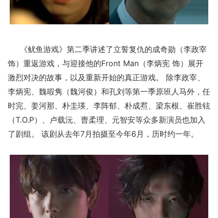
《鱿鱼游戏》第二季讲述了立誓复仇的成奇勋（李政宰
饰）重返游戏，与迎接他的Front Man（李炳宪 饰）展开
激烈对决的故事，以及重新开始的真正游戏。 除李政宰、
李炳宪、魏嘏隽（魏河俊）和孔刘等第一季原班人马外，任
时完、姜河那、朴圭瑛、李阵郁、朴成焄、梁东根、崔胜铉
（T.O.P）、卢载沅、曺柔理、元智安等众多新演员也加入
了剧组。 该剧从去年7月拍摄至今年6月，历时约一年。