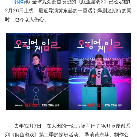
韩网
讯/ 全球观众翘首盼望的《鱿鱼游戏2》已经定档1
2月26日上线，最近导演黄东赫的一番话引爆剧迷期待的同
时、也令众人伤心。
去年12月7日，在大田的一处片场举行了Netflix原创系
列《鱿鱼游戏》第二季的探班活动。 导演黄东赫、制作公