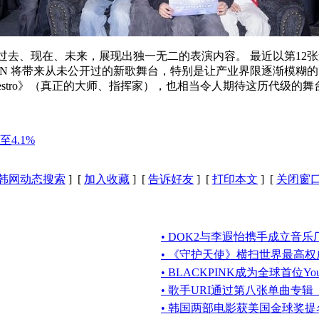
过去、现在、未来，展现出独一无二的表演内容。 最近以第12张迷你
 将带来从未公开过的新歌舞台，特别是让产业界限逐渐模糊的 Big
Maestro》（真正的大师、指挥家），也相当令人期待这历代级的
4.1%
韩网动态搜索
] [
加入收藏
] [
告诉好友
] [
打印本文
] [
关闭窗
• DOK2与李遐怡携手成立音乐厂牌8
• 《守护天使》横扫世界最高
• BLACKPINK成为全球首位Y
• 歌手URI通过第八张单曲专
• 韩国两部电影获美国金球奖提