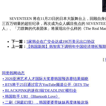
SEVENTEEN 将在11月23日的日本大阪舞台上，回顾自身
三百万销量的超狂纪录，再次成为众人瞩目焦点的 SEVENTEEN
人」、「刀群舞的代表团体」将展现出什么样的《The Real 
下一篇：
5家韩企在广交会达成190万美元出口协议
上一篇：
【韩国新闻】韩智库下调明年中国经济增长预期至
[
同类韩网动态
• 2026亚洲艺术人才国际大奖赛韩国预选赛结果揭晓
• BTS将于25日通过官方YouTube频道公开《BTS The
• BLACKPINK的迷你3辑'DEADLINE'横扫全
• 韩国歌手 URI 《Bluetooth Love》
• 二刷《洞庭幻境》，韩国婆婆带妹妹再度体验这场