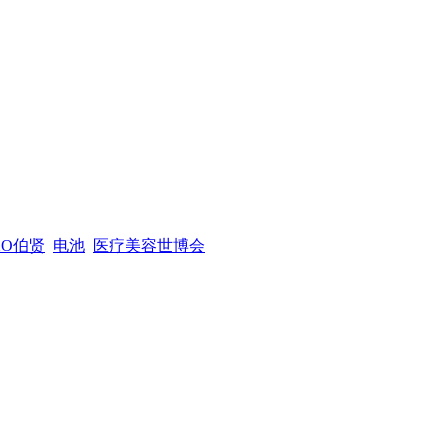
XO伯贤
电池
医疗美容世博会