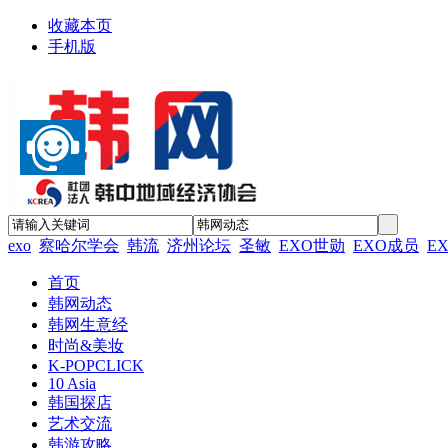
收藏本页
手机版
exo
察哈尔学会
韩流
济州论坛
圣敏
EXO世勋
EXO成员
E
首页
韩网动态
韩网生意经
时尚&美妆
K-POPCLICK
10 Asia
韩国探店
艺术交流
韩游攻略