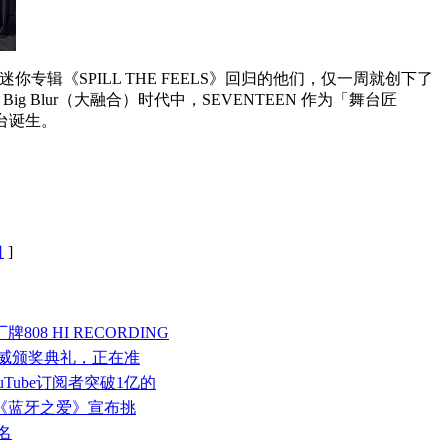
专辑《SPILL THE FEELS》回归的他们，仅一周就创下了
 Blur（大融合）时代中，SEVENTEEN 作为「舞台匠
舞台诞生。
口
]
08 HI RECORDING
权威颁奖典礼，正在准
ouTube订阅者突破1亿的
辑《蓝牙之爱》宣布挑
名