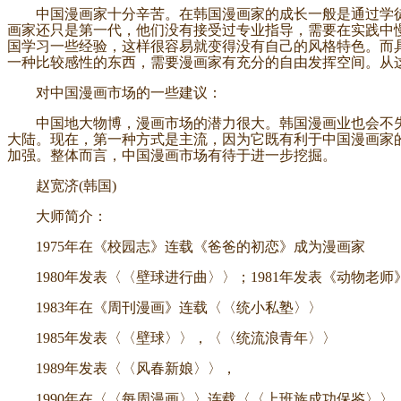
中国漫画家十分辛苦。在韩国漫画家的成长一般是通过学徒
画家还只是第一代，他们没有接受过专业指导，需要在实践中
国学习一些经验，这样很容易就变得没有自己的风格特色。而
一种比较感性的东西，需要漫画家有充分的自由发挥空间。从
对中国漫画市场的一些建议：
中国地大物博，漫画市场的潜力很大。韩国漫画业也会不失
大陆。现在，第一种方式是主流，因为它既有利于中国漫画家
加强。整体而言，中国漫画市场有待于进一步挖掘。
赵宽济(韩国)
大师简介：
1975年在《校园志》连载《爸爸的初恋》成为漫画家
1980年发表〈〈壁球进行曲〉〉；1981年发表《动物老师
1983年在《周刊漫画》连载〈〈统小私塾〉〉
1985年发表〈〈壁球〉〉，〈〈统流浪青年〉〉
1989年发表〈〈风春新娘〉〉，
1990年在〈〈每周漫画〉〉连载〈〈上班族成功保鉴〉〉