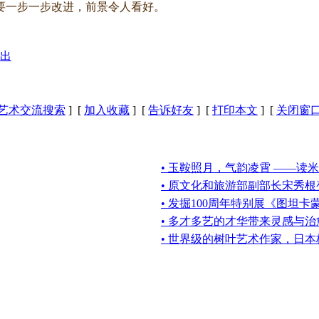
一步一步改进，前景令人看好。
出
艺术交流搜索
] [
加入收藏
] [
告诉好友
] [
打印本文
] [
关闭窗
• 玉鞍照月，气韵凌霄 ——读
• 原文化和旅游部副部长宋秀根
• 发掘100周年特别展《图坦卡
• 多才多艺的才华带来灵感与治
• 世界级的树叶艺术作家，日