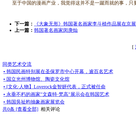
至于中国的漫画产业，我觉得这并不是一蹴而就的事，只要
下一篇：
《大象无形》韩国著名画家李斗植作品展在京展
上一篇：
韩国著名画家闵庚灿
[
同类艺术交流
• 韩国民画特别展在圣保罗市中心开幕，逾百名艺术
• 国立光州博物馆、陶瓷文化馆
• [文化·人物】Loverock金智妍代表，正式被任命
• 永垂不朽的画家"文森特·梵高"展示会在韩国艺术
• 韩国吳祉昀抽象画家展览会
共
0
条 [查看全部]
相关评论