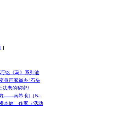
口
]
米巧铭《马》系列油
变身画家举办"石头
蒙:法老的秘密》
愈——南希·朗（Na
本桥本健二作家（活动