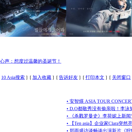
心声：想度过温馨的圣诞节！
[
10 Asia搜索
] [
加入收藏
] [
告诉好友
] [
打印本文
] [
关闭窗口
• 安智煐 ASIA TOUR CONCERT
• D.O都敬秀没有偷亲啦！李泳知曝S
• 《杀戮罗曼史》李荷妮上新
• 【Ten asia】企业家Clar
• 郑雨盛访谈畅谈出演新片《