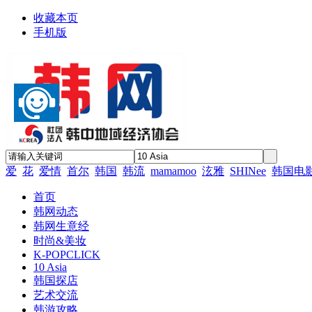
收藏本页
手机版
爱
花
爱情
首尔
韩国
韩流
mamamoo
泫雅
SHINee
韩国电
首页
韩网动态
韩网生意经
时尚&美妆
K-POPCLICK
10 Asia
韩国探店
艺术交流
韩游攻略