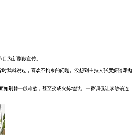
节目为新剧做宣传。
：见编导时我就说过，喜欢不拘束的问题。没想到主持人张度妍随即抛
面如荆棘一般难熬，甚至变成火炼地狱。一番调侃让李敏镐连