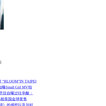
]
 “BLOOM”IN TAIPEI
mall Girl MV拍
闻节目自曝过往辛酸：
a突然亮相美国金球奖售
狩猎》的感想以及与好