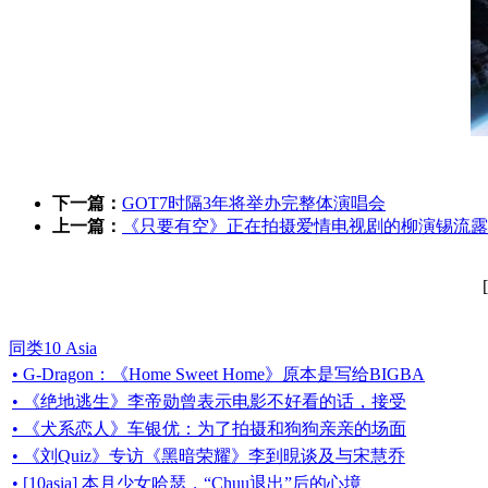
下一篇：
GOT7时隔3年将举办完整体演唱会
上一篇：
《只要有空》正在拍摄爱情电视剧的柳演锡流露
同类10 Asia
• G-Dragon：《Home Sweet Home》原本是写给BIGBA
• 《绝地逃生》李帝勋曾表示电影不好看的话，接受
• 《犬系恋人》车银优：为了拍摄和狗狗亲亲的场面
• 《刘Quiz》专访《黑暗荣耀》李到晛谈及与宋慧乔
• [10asia] 本月少女哈瑟，“Chuu退出”后的心境