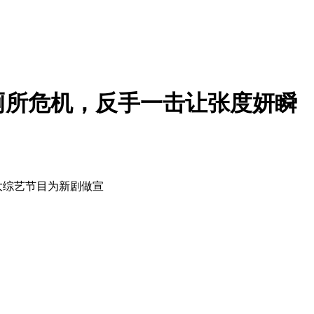
厕所危机，反手一击让张度妍瞬
大综艺节目为新剧做宣