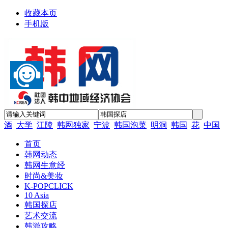
收藏本页
手机版
酒
大学
江陵
韩网独家
宁波
韩国泡菜
明洞
韩国
花
中国
首页
韩网动态
韩网生意经
时尚&美妆
K-POPCLICK
10 Asia
韩国探店
艺术交流
韩游攻略