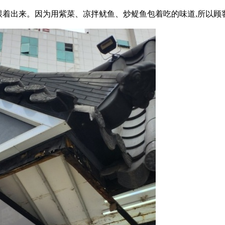
跟着出来。因为用紫菜、凉拌鱿鱼、炒鳀鱼包着吃的味道,所以