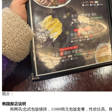
简介：
韩国探店说明
韩网讯/忠武包饭猪蹄，11000韩元包饭套餐，性价比高。