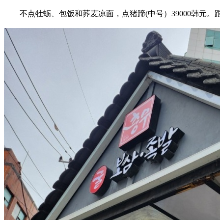
不点牡蛎、包饭和荞麦凉面，点猪蹄(中号）39000韩元。