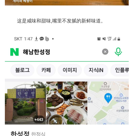
这是咸味和甜味,嘴里不发腻的新鲜味道。