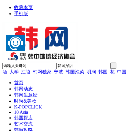
收藏本页
手机版
酒
大学
江陵
韩网独家
宁波
韩国泡菜
明洞
韩国
花
中国
首页
韩网动态
韩网生意经
时尚&美妆
K-POPCLICK
10 Asia
韩国探店
艺术交流
韩游攻略