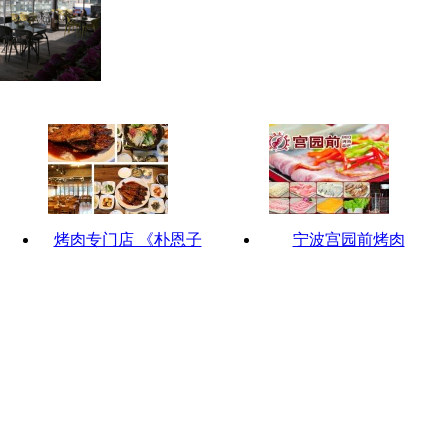
烤肉专门店 《朴恩子
宁波宫园前烤肉