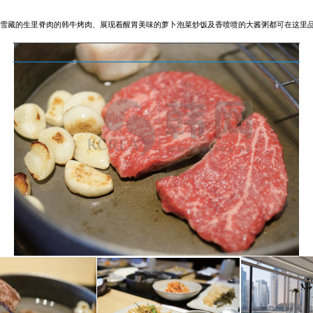
雪藏的生里脊肉的韩牛
烤肉、展现着醒胃美味的萝卜泡菜炒饭及香喷喷的大酱粥
都可在这里品