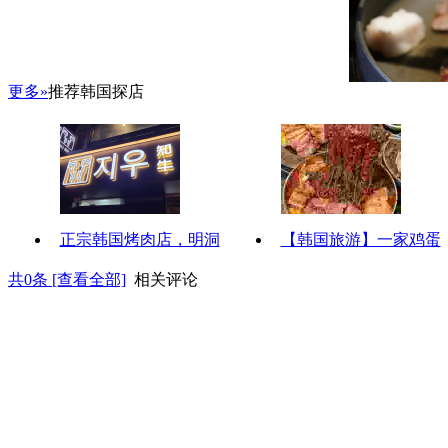
更多»
推荐韩国探店
正宗韩国烤肉店，明洞
【韩国旅游】一家鸡蛋
共
0
条 [查看全部]
相关评论