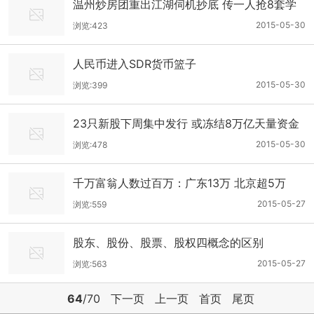
温州炒房团重出江湖伺机抄底 传一人抢8套学
区房
2015-05-30
浏览:423
人民币进入SDR货币篮子
2015-05-30
浏览:399
23只新股下周集中发行 或冻结8万亿天量资金
2015-05-30
浏览:478
千万富翁人数过百万：广东13万 北京超5万
2015-05-27
浏览:559
股东、股份、股票、股权四概念的区别
2015-05-27
浏览:563
64
/70
下一页
上一页
首页
尾页