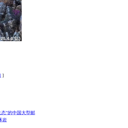
口
]
-生态”的中国大型邮
豚岩