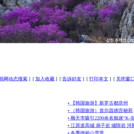
韩网动态搜索
] [
加入收藏
] [
告诉好友
] [
打印本文
] [
关闭窗
• 【韩国旅游】新罗古都庆州
• （韩国旅游）首尔昌德宫秘苑
• 顺天市吸引2200余名痴迷“K
• 江原道高城 扇子岩 城隍岩 河
• 冬季德裕山雪景