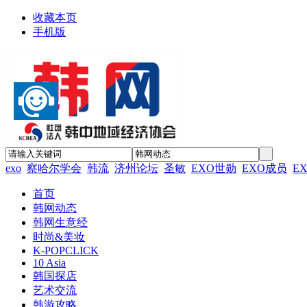
收藏本页
手机版
exo
察哈尔学会
韩流
济州论坛
圣敏
EXO世勋
EXO成员
E
首页
韩网动态
韩网生意经
时尚&美妆
K-POPCLICK
10 Asia
韩国探店
艺术交流
韩游攻略