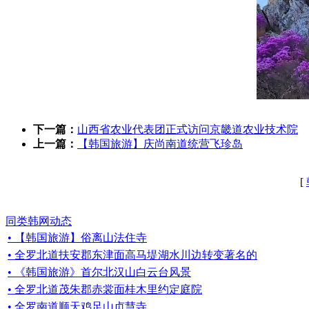
下一篇：
山西省农业代表团正式访问京畿道农业技术院
上一篇：
【韩国旅游】庆尚南道统营飞珍岛
[
同类韩网动态
• 【韩国旅游】俗离山法住寺
• 全罗北道扶安郡东津面高马堤湖水川边转变著名的
• 《韩国旅游》首尔北汉山白云台风景
• 全罗北道茂朱郡赤裳面桂木里约定庭院
• 全罗南道顺天鸡足山贞慧寺