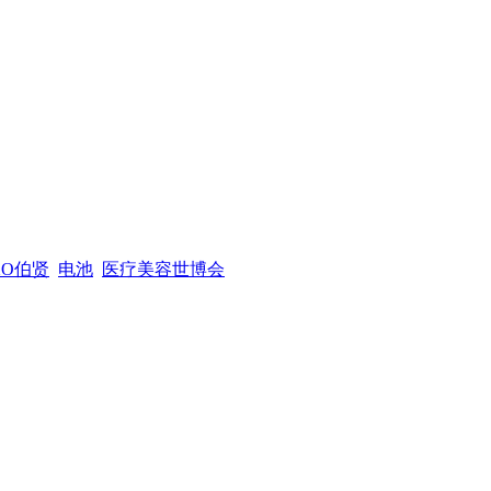
XO伯贤
电池
医疗美容世博会