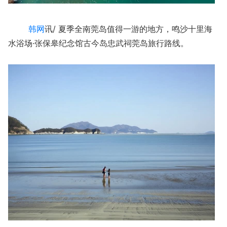
韩网
讯/ 夏季全南莞岛值得一游的地方，鸣沙十里海
水浴场·张保皋纪念馆古今岛忠武祠莞岛旅行路线。