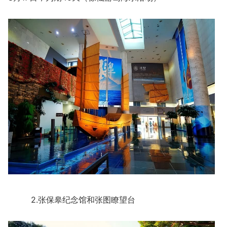
2.张保皋纪念馆和张图瞭望台