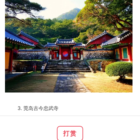
3. 莞岛古今忠武寺
打赏