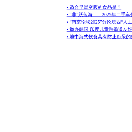
• 适合早晨空腹的食品是？
• “非”跃蓝海——2025年二
• “南京论坛2025”分论坛四“
• 举办韩国-印度儿童跆拳道友
• 地中海式饮食具有防止痴呆的