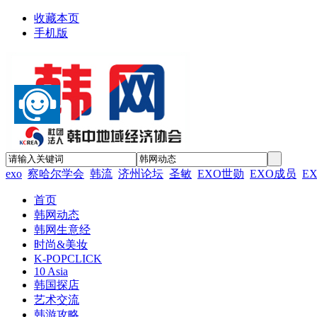
收藏本页
手机版
exo
察哈尔学会
韩流
济州论坛
圣敏
EXO世勋
EXO成员
E
首页
韩网动态
韩网生意经
时尚&美妆
K-POPCLICK
10 Asia
韩国探店
艺术交流
韩游攻略