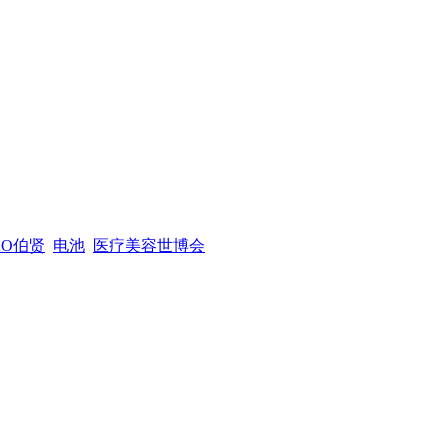
XO伯贤
电池
医疗美容世博会