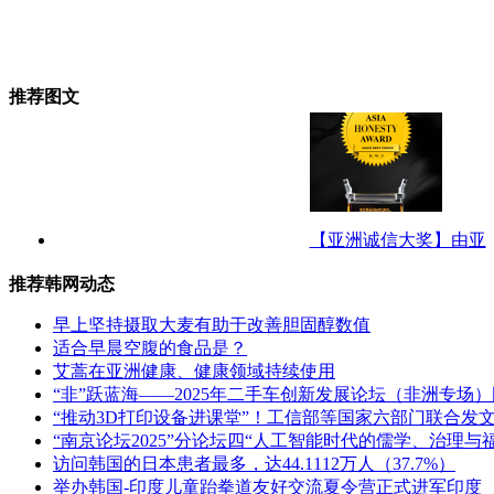
推荐图文
【亚洲诚信大奖】由亚
推荐韩网动态
早上坚持摄取大麦有助于改善胆固醇数值
适合早晨空腹的食品是？
艾蒿在亚洲健康、健康领域持续使用
“非”跃蓝海——2025年二手车创新发展论坛（非洲专场
“推动3D打印设备进课堂”！工信部等国家六部门联合发
“南京论坛2025”分论坛四“人工智能时代的儒学、治理与
访问韩国的日本患者最多，达44.1112万人（37.7%）
举办韩国-印度儿童跆拳道友好交流夏令营正式进军印度