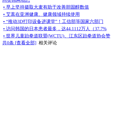
同类韩网动态
• 早上坚持摄取大麦有助于改善胆固醇数值
• 艾蒿在亚洲健康、健康领域持续使用
• “推动3D打印设备进课堂”！工信部等国家六部门
• 访问韩国的日本患者最多，达44.1112万人（37.7%
• 世界儿童跆拳道联盟(WCTU)、江东区跆拳道协会赞
共
0
条 [查看全部]
相关评论