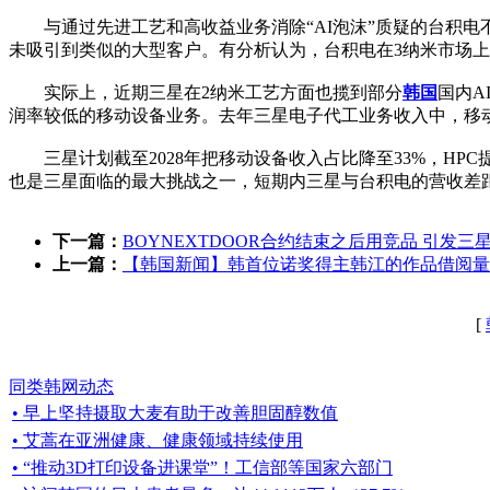
与通过先进工艺和高收益业务消除“AI泡沫”质疑的台积电
未吸引到类似的大型客户。有分析认为，台积电在3纳米市场
实际上，近期三星在2纳米工艺方面也揽到部分
韩国
国内A
润率较低的移动设备业务。去年三星电子代工业务收入中，移动设
三星计划截至2028年把移动设备收入占比降至33%，HPC
也是三星面临的最大挑战之一，短期内三星与台积电的营收差
下一篇：
BOYNEXTDOOR合约结束之后用竞品 引发三
上一篇：
【韩国新闻】韩首位诺奖得主韩江的作品借阅量
[
同类韩网动态
• 早上坚持摄取大麦有助于改善胆固醇数值
• 艾蒿在亚洲健康、健康领域持续使用
• “推动3D打印设备进课堂”！工信部等国家六部门