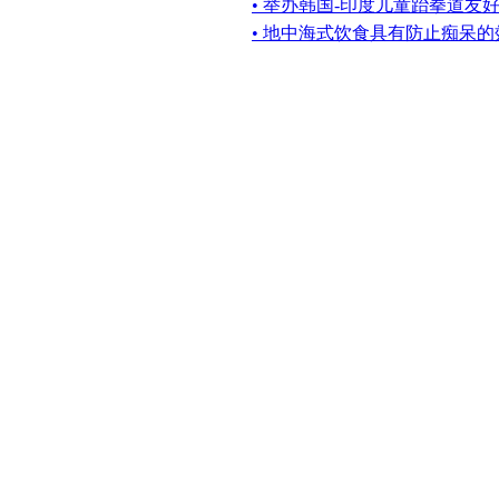
• 举办韩国-印度儿童跆拳道友
• 地中海式饮食具有防止痴呆的