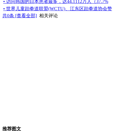
• 访问韩国的日本患者最多，达44.1112万人（37.7%
• 世界儿童跆拳道联盟(WCTU)、江东区跆拳道协会赞
共
0
条 [查看全部]
相关评论
推荐图文