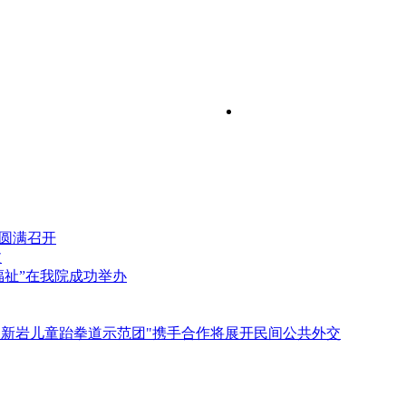
）圆满召开
文
福祉”在我院成功举办
的"新岩儿童跆拳道示范团"携手合作将展开民间公共外交