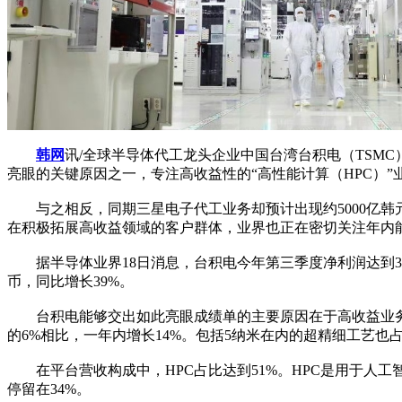
韩网
讯/全球半导体代工龙头企业中国台湾台积电（TSM
亮眼的关键原因之一，专注高收益性的“高性能计算（HPC）”
与之相反，同期三星电子代工业务却预计出现约5000亿韩元
在积极拓展高收益领域的客户群体，业界也正在密切关注年内
据半导体业界18日消息，台积电今年第三季度净利润达到3252.
币，同比增长39%。
台积电能够交出如此亮眼成绩单的主要原因在于高收益业务在营
的6%相比，一年内增长14%。包括5纳米在内的超精细工艺也占
在平台营收构成中，HPC占比达到51%。HPC是用于人工
停留在34%。