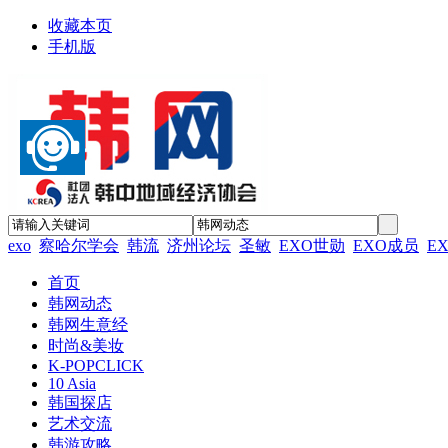
收藏本页
手机版
exo
察哈尔学会
韩流
济州论坛
圣敏
EXO世勋
EXO成员
E
首页
韩网动态
韩网生意经
时尚&美妆
K-POPCLICK
10 Asia
韩国探店
艺术交流
韩游攻略