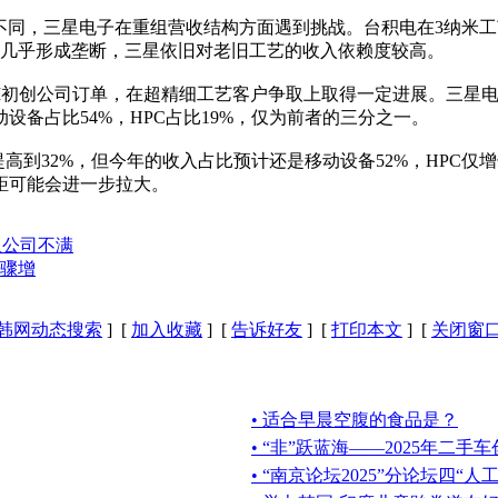
不同，三星电子在重组营收结构方面遇到挑战。台积电在3纳米
上几乎形成垄断，三星依旧对老旧工艺的收入依赖度较高。
I初创公司订单，在超精细工艺客户争取上取得一定进展。三星电
备占比54%，HPC占比19%，仅为前者的三分之一。
提高到32%，但今年的收入占比预计还是移动设备52%，HPC仅
距可能会进一步拉大。
星公司不满
骤增
韩网动态搜索
] [
加入收藏
] [
告诉好友
] [
打印本文
] [
关闭窗
• 适合早晨空腹的食品是？
• “非”跃蓝海——2025年二
• “南京论坛2025”分论坛四“