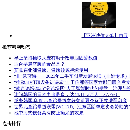
【亚洲诚信大奖】由亚
推荐韩网动态
早上坚持摄取大麦有助于改善胆固醇数值
适合早晨空腹的食品是？
艾蒿在亚洲健康、健康领域持续使用
“非”跃蓝海——2025年二手车创新发展论坛（非洲专场
“推动3D打印设备进课堂”！工信部等国家六部门联合发
“南京论坛2025”分论坛四“人工智能时代的儒学、治理与
访问韩国的日本患者最多，达44.1112万人（37.7%）
举办韩国-印度儿童跆拳道友好交流夏令营正式进军印度
世界儿童跆拳道联盟(WCTU)、江东区跆拳道协会赞助
地中海式饮食具有防止痴呆的效果
点击排行