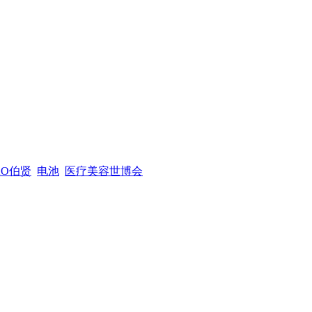
XO伯贤
电池
医疗美容世博会