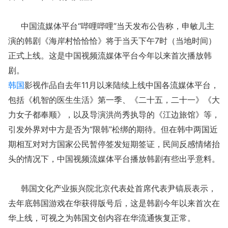
中国流媒体平台“哔哩哔哩”当天发布公告称，申敏儿主
演的韩剧《海岸村恰恰恰》将于当天下午7时（当地时间）
正式上线。这是中国视频流媒体平台今年以来首次播放韩
剧。
韩国
影视作品自去年11月以来陆续上线中国各流媒体平台，
包括《机智的医生生活》第一季、《二十五，二十一》《大
力女子都奉顺》，以及导演洪尚秀执导的《江边旅馆》等，
引发外界对中方是否为“限韩”松绑的期待。但在韩中两国近
期相互对对方国家公民暂停签发短期签证，民间反感情绪抬
头的情况下，中国视频流媒体平台播放韩剧有些出乎意料。
韩国文化产业振兴院北京代表处首席代表尹镐辰表示，
去年底
韩国游戏在华获得版号
后，这是韩剧今年以来首次在
华上线，可视之为韩国文创内容在华流通恢复正常。