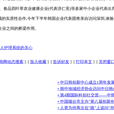
)、食品四叶草农业健康企业(代表洪仁宪)等多家中小企业代表出
的实质性合作,今年下半年韩国企业代表团将亲自访问深圳,体验
业之间的桥梁作用。
人护理系统的关心
韩网动态搜索
] [
加入收藏
] [
告诉好友
] [
打印本文
] [
关闭窗
• 中日韩创新中心成立1周年发
• 韩中地域经济协会访问中日
• 第4期国际科创社交营——中
• 中国烟台市主办"第八届创新
• 人类为何再次在“路”上追问“