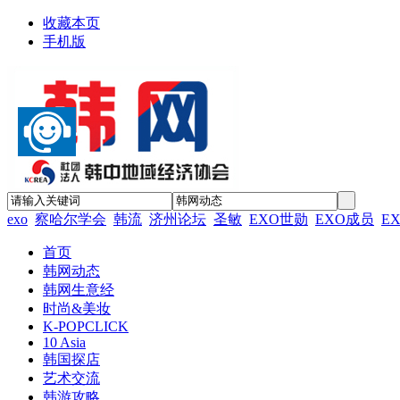
收藏本页
手机版
exo
察哈尔学会
韩流
济州论坛
圣敏
EXO世勋
EXO成员
E
首页
韩网动态
韩网生意经
时尚&美妆
K-POPCLICK
10 Asia
韩国探店
艺术交流
韩游攻略