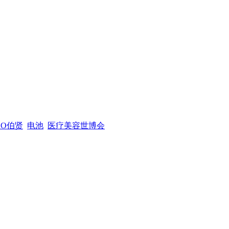
XO伯贤
电池
医疗美容世博会