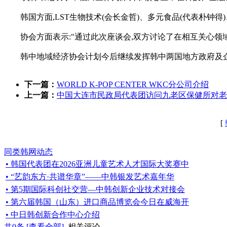
韩国方面,LST生物技术(会长金哲)、多元食品(代表朴钟得
协会方面表示:"通过此次座谈会,双方讨论了在相互关心领域
韩中地域经济协会计划今后继续发挥韩中两国地方政府及企
下一篇：
WORLD K-POP CENTER WKC分公司介绍
上一篇：
中国大连市民政局代表团访问九老区保健所对老
[
同类韩网动态
• 韩国代表团在2026亚洲儿童艺术人才国际大奖赛中
• “艺韵东方·共谱华章”——中韩银发艺术嘉年华
• 第5期国际科创社交营—中韩创新企业技术对接会
• 第六届韩国（山东）进口商品博览会今日在威海开
• 中日韩创新合作中心介绍
共
0
条 [查看全部]
相关评论